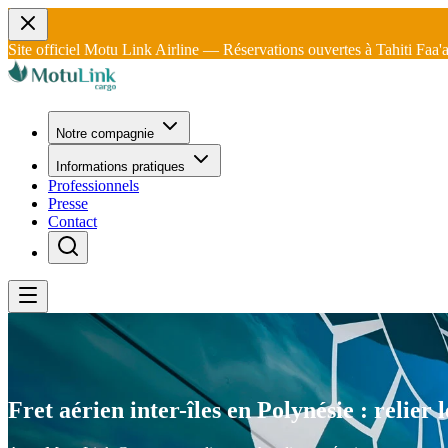
Site officiel Motu Link Airline — Réservations ouvertes à Tahiti Faa'
Notre compagnie
Informations pratiques
Professionnels
Presse
Contact
Fret aérien inter-îles en Polynésie : relier 