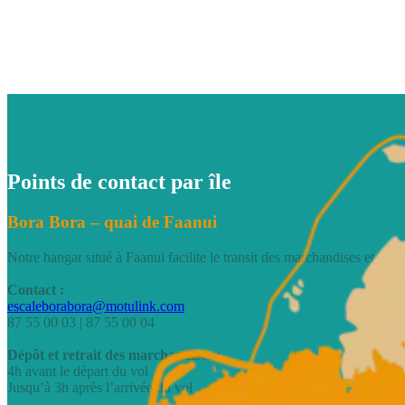
Points de contact par île
Bora Bora – quai de Faanui
Notre hangar situé à Faanui facilite le transit des marchandises et col
Contact :
escaleborabora@motulink.com
87 55 00 03 | 87 55 00 04
Dépôt et retrait des marchandises :
4h avant le départ du vol
Jusqu’à 3h après l’arrivée du vol