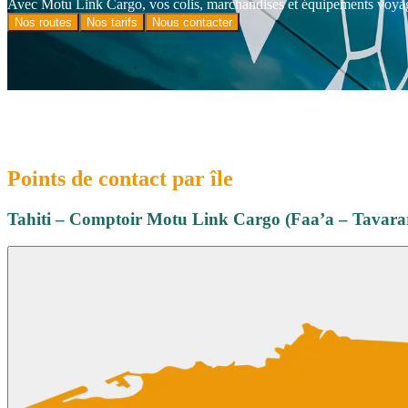
Avec Motu Link Cargo, vos colis, marchandises et équipements voyagent 
Nos routes
Nos tarifs
Nous contacter
Points de contact par île
Tahiti – Comptoir Motu Link Cargo (Faa’a – Tavara