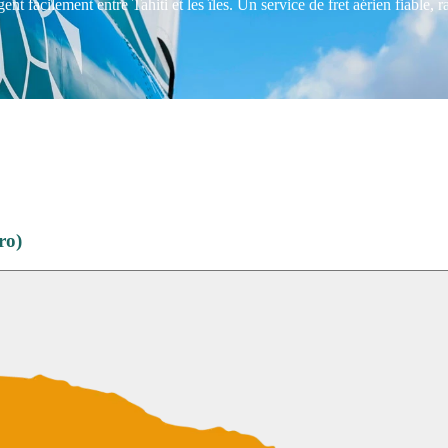
facilement entre Tahiti et les îles. Un service de fret aérien fiable, r
ro)