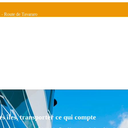
a - Route de Tavararo
les îles, transporter ce qui compte