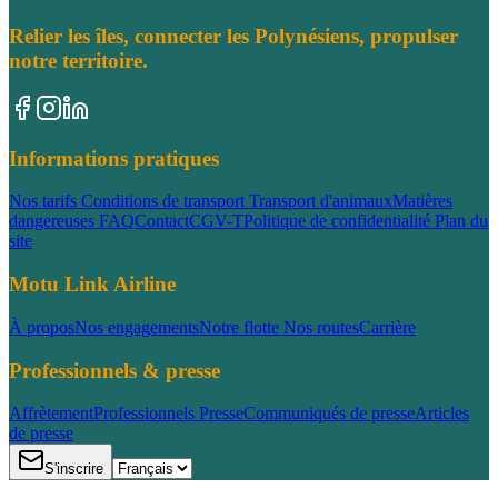
Relier les îles, connecter les Polynésiens, propulser
notre territoire.
Informations pratiques
Nos tarifs
Conditions de transport
Transport d'animaux
Matières
dangereuses
FAQ
Contact
CGV-T
Politique de confidentialité
Plan du
site
Motu Link Airline
À propos
Nos engagements
Notre flotte
Nos routes
Carrière
Professionnels & presse
Affrètement
Professionnels
Presse
Communiqués de presse
Articles
de presse
S'inscrire