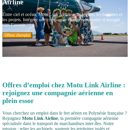
Airline
Entre ciel et océan, Motu Link Airline relie les îles, les hommes et
les projets. Intégrez une compagnie engagée, humaine et tournée
vers l’avenir.
Offres d'emploi
Offres d’emploi chez
Motu
Link
Airline
:
rejoignez une compagnie aérienne en
plein essor
Vous cherchez un emploi dans le fret aérien en Polynésie française ?
Rejoignez
Motu Link Airline
, la première compagnie aérienne
spécialisée dans le transport de marchandises inter-îles. Notre
mission : relier les archipels, soutenir les territoires isolés et