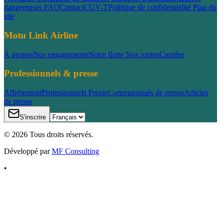
dangereuses
FAQ
Contact
CGV-T
Politique de confidentialité
Plan du
site
Motu Link Airline
À propos
Nos engagements
Notre flotte
Nos routes
Carrière
Professionnels & presse
Affrètement
Professionnels
Presse
Communiqués de presse
Articles
de presse
S'inscrire
©
2026
Tous droits réservés.
Développé par
MF Consulting
•