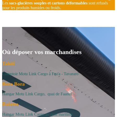
Les
sacs‑glacières souples et cartons déformables
sont refusés
pour les produits humides ou froids.
Où déposer vos marchandises
Tahiti
Comptoir Motu Link Cargo à Faa'a - Tavararo
Bora Bora
Hangar Motu Link Cargo, quai de Faanui
Raiatea
Hangar Motu Link Cargo au quai maritime