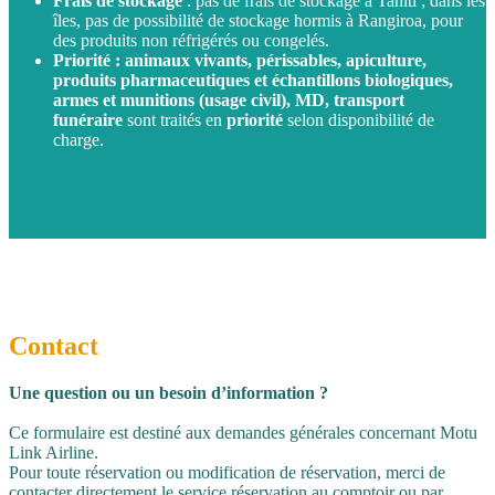
Frais de stockage
: pas de frais de stockage à Tahiti ; dans les
îles, pas de possibilité de stockage hormis à Rangiroa, pour
des produits non réfrigérés ou congelés.
Priorité : animaux vivants, périssables, apiculture,
produits pharmaceutiques et échantillons biologiques,
armes et munitions (usage civil), MD, transport
funéraire
sont traités en
priorité
selon disponibilité de
charge.
Contact
Une question ou un besoin d’information ?
Ce formulaire est destiné aux demandes générales concernant Motu
Link Airline.
Pour toute réservation ou modification de réservation, merci de
contacter directement le service réservation au comptoir ou par