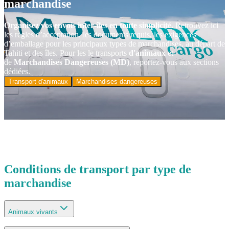
marchandise
Organisez vos envois inter‑îles en toute simplicité.
Retrouvez ici
les règles d’acceptation, les documents requis, les exigences
d’emballage pour les principaux types de marchandises, au départ de
Tahiti et des îles. Pour les le transports
d'animaux
et
de
Marchandises Dangereuses
(MD)
, reportez‑vous aux sections
dédiées.
Transport d'animaux
Marchandises dangereuses
Conditions de transport par type de
marchandise
Animaux vivants