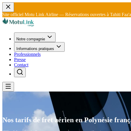
Site officiel Motu Link Airline — Réservations ouvertes à Tahiti Faa'
Notre compagnie
Informations pratiques
Professionnels
Presse
Contact
Nos tarifs de fret aérien en Polynésie franç