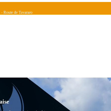
a - Route de Tavararo
aise