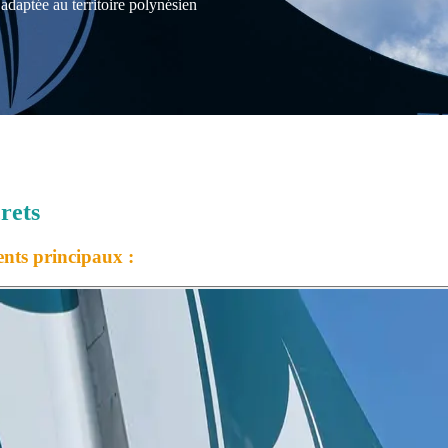
daptée au territoire polynésien
rets
ents principaux :