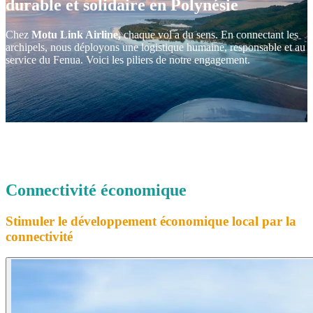
durable
et
solidaire
en Polynésie
Chez
Motu Link Airline,
chaque vol a du sens. En connectant les
archipels, nous déployons une logistique humaine, responsable et au
service du Fenua. Voici les piliers de notre engagement.
Connectivité
économique
Stimuler le développement économique local par la
connectivité